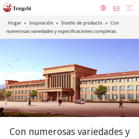
Hogar
»
Inspiración
»
Diseño de producto
»
Con
Tela de cortina
Muebles de tela
Tela de sofá
Perfil de la empresa
Tour por la fábrica
Nuestro honor
CUIDADO DE LAS TELAS
Garantía
Galería
Noticias de la compañía
Diseño de producto
Tendencias industriales
numerosas variedades y especificaciones completas.
Con numerosas variedades y