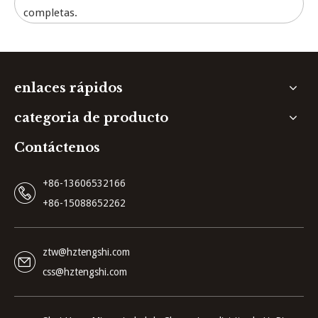
completas.
enlaces rápidos
categoria de producto
Contáctenos
+86-13606532166
+86-15088652262
ztw@hztengshi.com
css@hztengshi.com