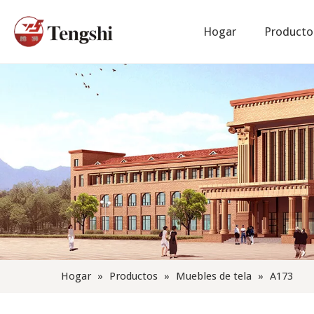
Hogar
Producto
CUIDADO DE LAS TELAS
Noticias de la compañía
Hogar
»
Productos
»
Muebles de tela
»
A173