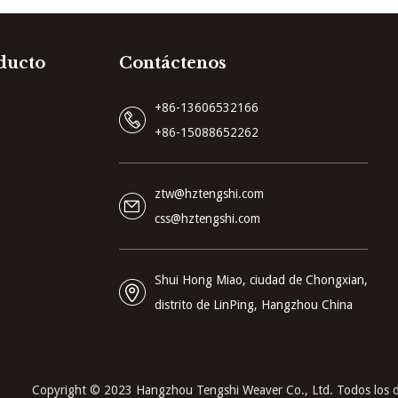
ducto
Contáctenos
+86-13606532166
+86-15088652262
ztw@hztengshi.com
css@hztengshi.com
Shui Hong Miao, ciudad de Chongxian,
distrito de LinPing, Hangzhou China
Copyright © 2023 Hangzhou Tengshi Weaver Co., Ltd. Todos los d