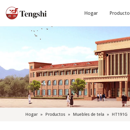
Hogar
Producto
CUIDADO DE LAS TELAS
Noticias de la compañía
Hogar
»
Productos
»
Muebles de tela
»
HT191G