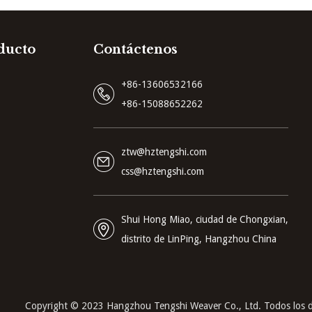
ducto
Contáctenos
+86-13606532166
+86-15088652262
ztw@hztengshi.com
css@hztengshi.com
Shui Hong Miao, ciudad de Chongxian,
distrito de LinPing, Hangzhou China
Copyright © 2023 Hangzhou Tengshi Weaver Co., Ltd. Todos los d